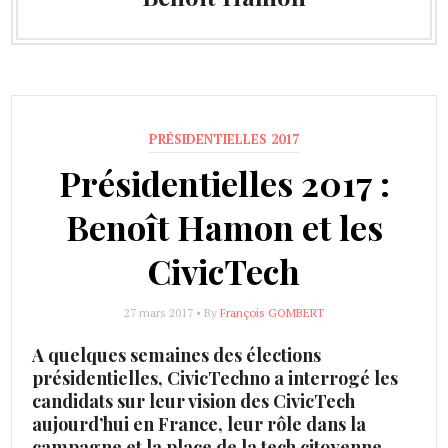
PRÉSIDENTIELLES 2017
Présidentielles 2017 :
Benoît Hamon et les
CivicTech
27 mars 2017 • By
François GOMBERT
A quelques semaines des élections
présidentielles, CivicTechno a interrogé les
candidats sur leur vision des CivicTech
aujourd’hui en France, leur rôle dans la
campagne et la place de la tech citoyenne