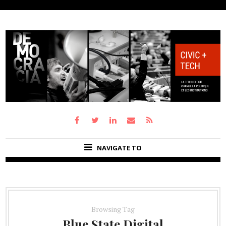
NAVIGATE TO
Browsing Tag
Blue State Digital