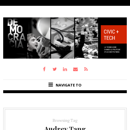
NAVIGATE TO
Browsing Tag
Audrey Tang