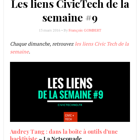
Les liens CivicTech de la
semaine #9
13 mars 2016 • By
François GOMBERT
Chaque dimanche, retrouvez
les liens Civic Tech de la
semaine
.
Audrey Tang : dans la boîte à outils d’une
hacktiviste
– La Netscouade