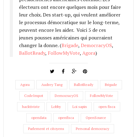
électeurs ont encore quelques mois pour faire
leur choix. Des start-up, qui veulent améliorer
le processus démocratique sur le long-terme,
peuvent encore les aider. Voici 5 de ces
jeunes pousses américaines qui pourraient
changer la donne. (
Brigade
,
DemocracyOS
,
BallotReady
,
FollowMyVote
,
Agora
)
Agora
Audrey Tang
BallotReady
Brigade
CodeImpot
DemocracyOS
FollowMyVote
hacktiviste
Lobby
Loi sapin
open fisca
opendata
openfisca
OpenSource
Parlement et citoyens
Personal democracy