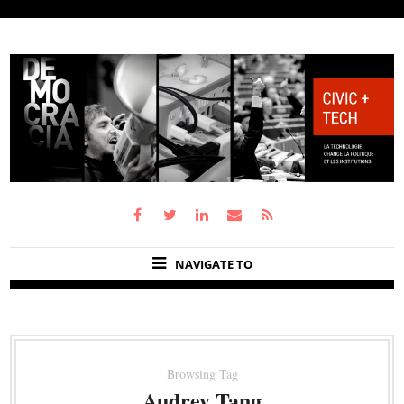
NAVIGATE TO
Browsing Tag
Audrey Tang