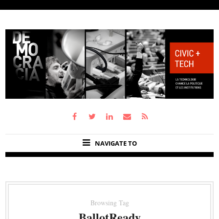
NAVIGATE TO
Browsing Tag
BallotReady