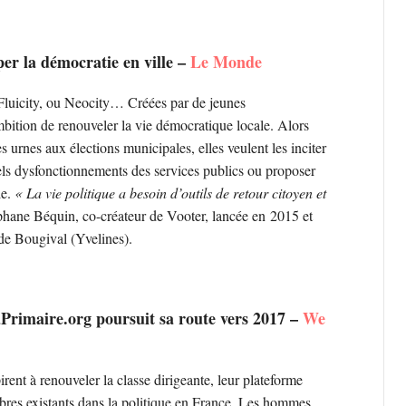
per la démocratie en ville –
Le Monde
 Fluicity, ou Neocity… Créées par de jeunes
mbition de renouveler la vie démocratique locale. Alors
 urnes aux élections municipales, elles veulent les inciter
uels dysfonctionnements des services publics ou proposer
le.
« La vie politique a besoin d’outils de retour citoyen et
phane Béquin, co-créateur de Vooter, lancée en 2015 et
 de Bougival (Yvelines).
aPrimaire.org poursuit sa route vers 2017 –
We
rent à renouveler la classe dirigeante, leur plateforme
ibres existants dans la politique en France. Les hommes