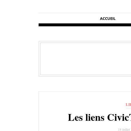
ACCUEIL
LI
Les liens Civi
18 juille