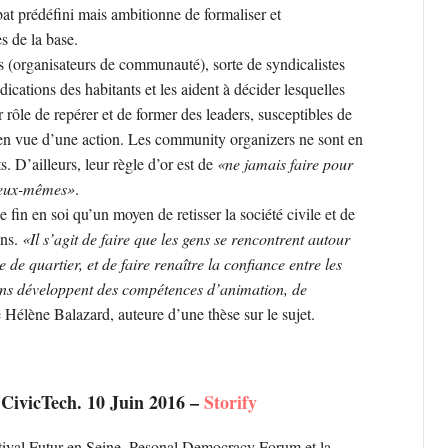
t prédéfini mais ambitionne de formaliser et
s de la base.
s (organisateurs de communauté), sorte de syndicalistes
endications des habitants et les aident à décider lesquelles
ur rôle de repérer et de former des leaders, susceptibles de
s en vue d’une action. Les community organizers ne sont en
. D’ailleurs, leur règle d’or est de
«ne jamais faire pour
r eux-mêmes»
.
in en soi qu’un moyen de retisser la société civile et de
ens.
«Il s’agit de faire que les gens se rencontrent autour
de quartier, et de faire renaître la confiance entre les
yens développent des compétences d’animation, de
e Hélène Balazard, auteure d’une thèse sur le sujet.
 CivicTech. 10 Juin 2016 –
Storify
stival Futur en Seine, Pesonal Democracy Forum et la