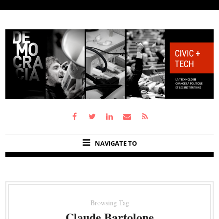
NAVIGATE TO
Browsing Tag
Claude Bartolone