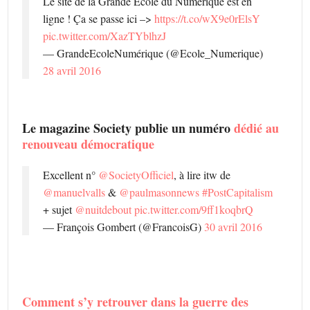
Le site de la Grande École du Numérique est en
ligne ! Ça se passe ici –>
https://t.co/wX9e0rElsY
pic.twitter.com/XazTYblhzJ
— GrandeEcoleNumérique (@Ecole_Numerique)
28 avril 2016
Le magazine Society publie un numéro
dédié au
renouveau démocratique
Excellent n°
@SocietyOfficiel
, à lire itw de
@manuelvalls
&
@paulmasonnews
#PostCapitalism
+ sujet
@nuitdebout
pic.twitter.com/9ff1koqbrQ
— François Gombert (@FrancoisG)
30 avril 2016
Comment s’y retrouver dans la guerre des