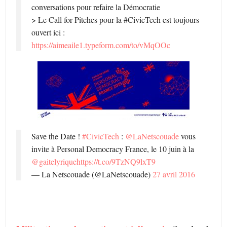
conversations pour refaire la Démocratie
> Le Call for Pitches pour la #CivicTech est toujours
ouvert ici :
https://aimeaile1.typeform.com/to/vMqOOc
Save the Date !
#CivicTech
:
@LaNetscouade
vous
invite à Personal Democracy France, le 10 juin à la
@gaitelyrique
https://t.co/9TzNQ9lxT9
— La Netscouade (@LaNetscouade)
27 avril 2016