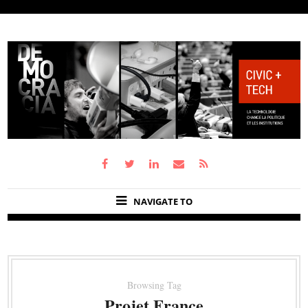
NAVIGATE TO
Browsing Tag
Projet France