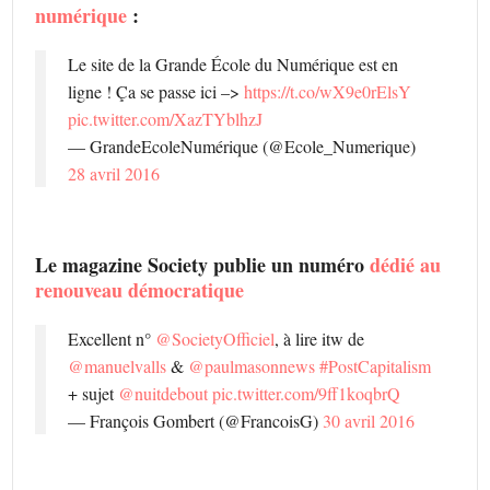
numérique
:
Le site de la Grande École du Numérique est en
ligne ! Ça se passe ici –>
https://t.co/wX9e0rElsY
pic.twitter.com/XazTYblhzJ
— GrandeEcoleNumérique (@Ecole_Numerique)
28 avril 2016
Le magazine Society publie un numéro
dédié au
renouveau démocratique
Excellent n°
@SocietyOfficiel
, à lire itw de
@manuelvalls
&
@paulmasonnews
#PostCapitalism
+ sujet
@nuitdebout
pic.twitter.com/9ff1koqbrQ
— François Gombert (@FrancoisG)
30 avril 2016