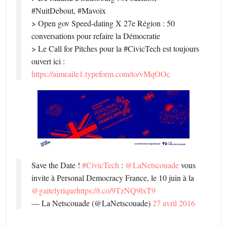
#NuitDebout, #Mavoix
> Open gov Speed-dating X 27e Région : 50
conversations pour refaire la Démocratie
> Le Call for Pitches pour la #CivicTech est toujours
ouvert ici :
https://aimeaile1.typeform.com/to/vMqOOc
Save the Date !
#CivicTech
:
@LaNetscouade
vous
invite à Personal Democracy France, le 10 juin à la
@gaitelyrique
https://t.co/9TzNQ9lxT9
— La Netscouade (@LaNetscouade)
27 avril 2016