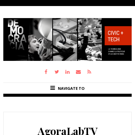
NAVIGATE TO
AgoraLabTV