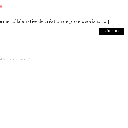
CH
orme collaborative de création de projets sociaux. […]
RÉPONDRE
ed fields are marked *