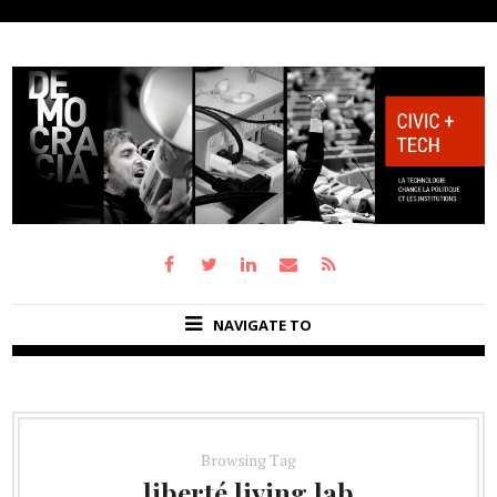
NAVIGATE TO
Browsing Tag
liberté living lab