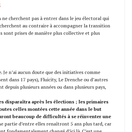
S
 ne cherchent pas à entrer dans le jeu électoral qui
 cherchent au contraire à accompagner la transition
ns sont prises de manière plus collective et plus
ve. Je n’ai aucun doute que des initiatives comme
ent dans 17 pays), Fluicity, Le Drenche ou d’autres
tent depuis plusieurs années ou dans plusieurs pays,
es disparaîtra après les élections ; les primaires
outes celles montées cette année dans le but
auront beaucoup de difficultés à se réinventer une
e partie d’entre elles renaîtront 5 ans plus tard, car
ient fondamentalement changé d’ici là. C’est une