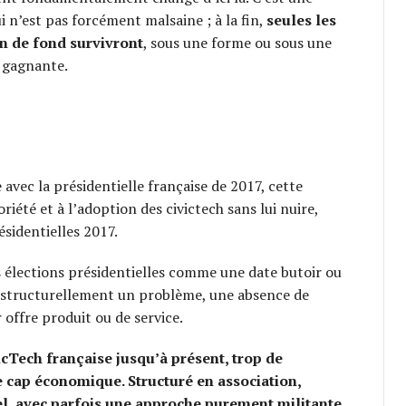
i n’est pas forcément malsaine ; à la fin,
seules les
in de fond survivront
, sous une forme ou sous une
a gagnante.
 avec la présidentielle française de 2017, cette
riété et à l’adoption des civictech sans lui nuire,
ésidentielles 2017.
es élections présidentielles comme une date butoir ou
ont structurellement un problème, une absence de
offre produit ou de service.
vicTech française jusqu’à présent, trop de
e cap économique. Structuré en association,
l, avec parfois une approche purement militante