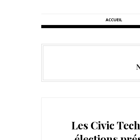
ACCUEIL
N
Les Civic Tech
élections pré