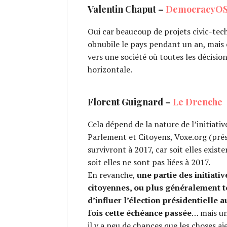
Valentin Chaput –
DemocracyO
Oui car beaucoup de projets civic-tech
obnubile le pays pendant un an, mais
vers une société où toutes les décisio
horizontale.
Florent Guignard –
Le Drenche
Cela dépend de la nature de l’initiati
Parlement et Citoyens, Voxe.org (prés
survivront à 2017, car soit elles exis
soit elles ne sont pas liées à 2017.
En revanche,
une partie des initiativ
citoyennes, ou plus généralement t
d’influer l’élection présidentielle 
fois cette échéance passée
… mais un
il y a peu de chances que les choses a