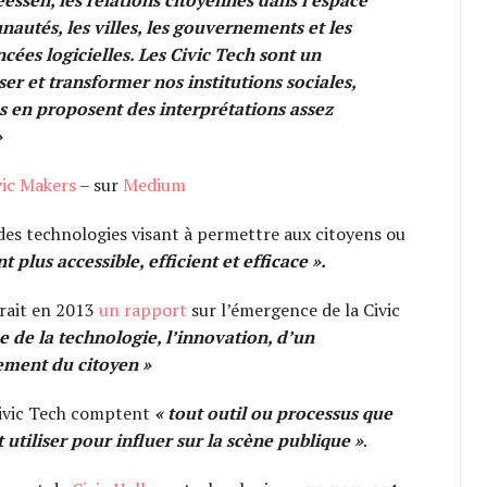
eessen, les relations citoyennes dans l’espace
nautés, les villes, les gouvernements et les
cées logicielles. Les Civic Tech sont un
er et transformer nos institutions sociales,
ons en proposent des interprétations assez
»
vic Makers
– sur
Medium
t des technologies visant à permettre aux citoyens ou
plus accessible, efficient et efficace
».
rait en 2013
un rapport
sur l’émergence de la Civic
ée de la technologie, l’innovation, d’un
ement du citoyen »
 Civic Tech comptent
«
tout outil ou processus que
 utiliser pour influer sur la scène publique
»
.