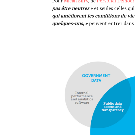
Pour
Micah Sifry
, de
Personal Democr
pas être neutres »
et seules celles qu
qui améliorent les conditions de vi
quelques-uns, »
peuvent entrer dans 