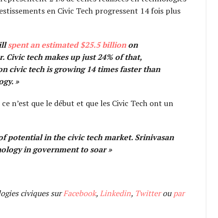
nvestissements en Civic Tech progressent 14 fois plus
ll
spent an estimated $25.5 billion
on
. Civic tech makes up just 24% of that,
n civic tech is growing 14 times faster than
ogy.
»
ce n’est que le début et que les Civic Tech ont un
n of potential in the civic tech market. Srinivasan
hnology in government to soar »
logies civiques sur
Facebook
,
Linkedin
,
Twitter
ou
par