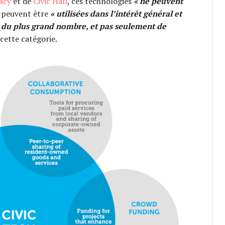
acy
et de
Civic Hall
, ces technologies
« ne peuvent
i peuvent être
« utilisées dans l’intérêt général et
e du plus grand nombre, et pas seulement de
cette catégorie.