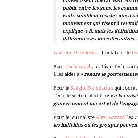
l’investisseur libéral Marc Andr
public entre les gens, les commu
Etats, semblent résister aux avan
mouvement qui visent à revitalis
explique-t-il, mais les définiti
différentes les unes des autres. 
Lawrence Grodeska
– fondateur de
Ci
Pour
Techcrunch
, les Civic Tech son
à les aider à
«
rendre le gouvernement 
Pour la
Knight Foundation
qui consac
Tech, le secteur doit être
« à la crois
gouvernement ouvert et de l’engag
Pour le journaliste
Alex Howard
, les
les individus ou les groupes peuvent