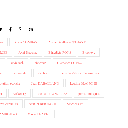
ues
Alicia COMBAZ
Amina-Mathilde N’DIAYE
RJEE
Axel Dauchez
Bénédicte PONS
Bluenove
s
civic tech
civictech
Clémence LOPEZ
ie
démocratie
élections
encyclopédies collaboratives
titution scolaire
Jean RABALLAND
Laetitia BLANCHE
en
Make.org
Nicolas VIGNOLLES
partis politiques
résidentielles
Samuel BERNARD
Sciences Po
RRAMBOURG
Vincent BARET