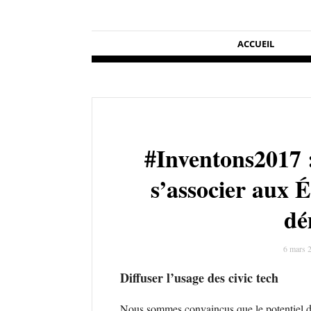
ACCUEIL
#Inventons2017 :
s’associer aux É
dé
6 mars 
Diffuser l’usage des civic tech
Nous sommes convaincus que le potentiel des