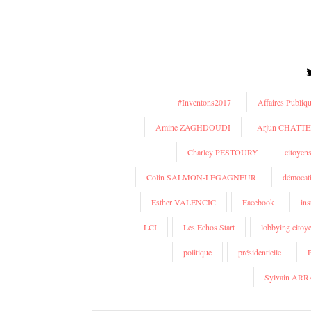
#Inventons2017
Affaires Publiq
Amine ZAGHDOUDI
Arjun CHATTE
Charley PESTOURY
citoyen
Colin SALMON-LEGAGNEUR
démocat
Esther VALENČIČ
Facebook
ins
LCI
Les Echos Start
lobbying citoy
politique
présidentielle
P
Sylvain A