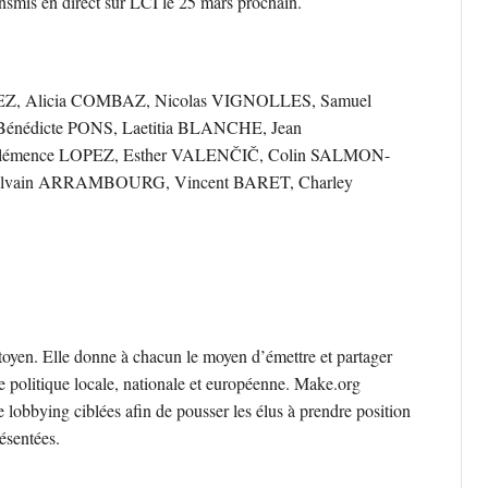
ansmis en direct sur LCI le 25 mars prochain.
, Alicia COMBAZ, Nicolas VIGNOLLES, Samuel
nédicte PONS, Laetitia BLANCHE, Jean
ence LOPEZ, Esther VALENČIČ, Colin SALMON-
vain ARRAMBOURG, Vincent BARET, Charley
toyen. Elle donne à chacun le moyen d’émettre et partager
e politique locale, nationale et européenne. Make.org
 lobbying ciblées afin de pousser les élus à prendre position
résentées.