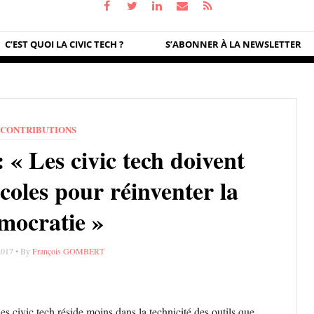
C’EST QUOI LA CIVIC TECH ?
S’ABONNER À LA NEWSLETTER
CONTRIBUTIONS
 « Les civic tech doivent
coles pour réinventer la
mocratie »
2017 • By
François GOMBERT
 civic tech réside moins dans la technicité des outils que