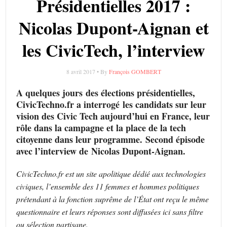
Présidentielles 2017 :
Nicolas Dupont-Aignan et
les CivicTech, l’interview
8 avril 2017 • By
François GOMBERT
A quelques jours des élections présidentielles,
CivicTechno.fr a interrogé les candidats sur leur
vision des Civic Tech aujourd’hui en France, leur
rôle dans la campagne et la place de la tech
citoyenne dans leur programme. Second épisode
avec l’interview de Nicolas Dupont-Aignan.
CivicTechno.fr est un site apolitique dédié aux technologies
civiques, l’ensemble des 11 femmes et hommes politiques
prétendant à la fonction suprême de l’État ont reçu le même
questionnaire et leurs réponses sont diffusées ici sans filtre
ou sélection partisane.