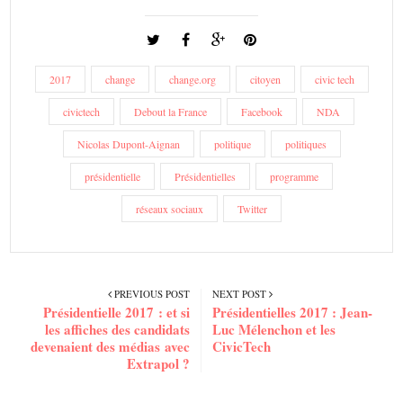
2017
change
change.org
citoyen
civic tech
civictech
Debout la France
Facebook
NDA
Nicolas Dupont-Aignan
politique
politiques
présidentielle
Présidentielles
programme
réseaux sociaux
Twitter
PREVIOUS POST
NEXT POST
Présidentielle 2017 : et si
Présidentielles 2017 : Jean-
les affiches des candidats
Luc Mélenchon et les
devenaient des médias avec
CivicTech
Extrapol ?