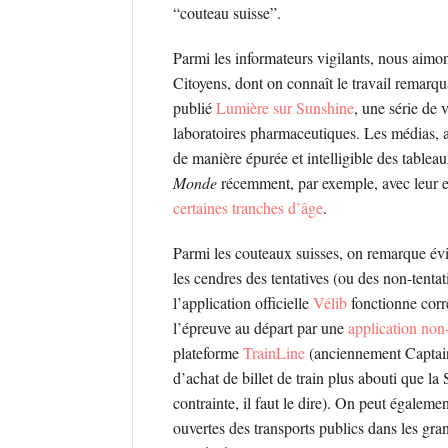
“couteau suisse”.
Parmi les informateurs vigilants, nous aimo
Citoyens, dont on connaît le travail remarq
publié
Lumière sur Sunshine
, une série de 
laboratoires pharmaceutiques. Les médias, a
de manière épurée et intelligible des tableaux
Monde
récemment, par exemple, avec leur 
certaines tranches d’âge
.
Parmi les couteaux suisses, on remarque évi
les cendres des tentatives (ou des non-tentat
l’application officielle
Vélib
fonctionne corre
l’épreuve au départ par une
application non-
plateforme
TrainLine
(anciennement Captain
d’achat de billet de train plus abouti que l
contrainte, il faut le dire). On peut égalem
ouvertes des transports publics dans les gra