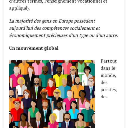
d’autres termes, l’enseignement vocationnel et
appliqué).
La majorité des gens en Europe possèdent
aujourd’hui des compétences socialement et
économiquement précieuses d’un type ou
d’un autre.
Un mouvement global
Partout
dans le
monde,
des
juristes,
des