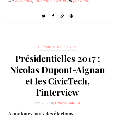
sur
Facebook
,
Linkedin
,
Twitter
ou
par mail
.
PRÉSIDENTIELLES 2017
Présidentielles 2017 :
Nicolas Dupont-Aignan
et les CivicTech,
l’interview
8 avril 2017 • By
François GOMBERT
A quelques jours des élections