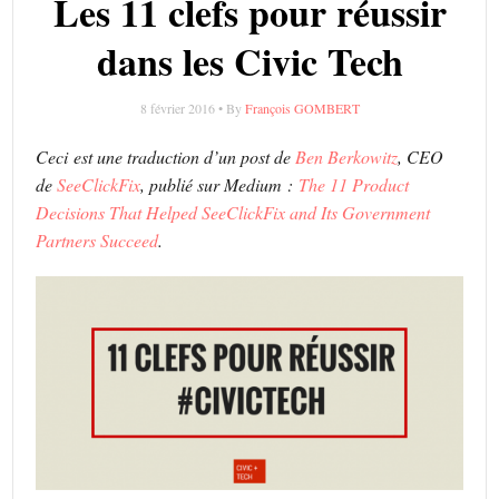
Les 11 clefs pour réussir
dans les Civic Tech
8 février 2016 • By
François GOMBERT
Ceci est une traduction d’un post de
Ben Berkowitz
, CEO
de
SeeClickFix
, publié sur Medium :
The 11 Product
Decisions That Helped SeeClickFix and Its Government
Partners Succeed
.