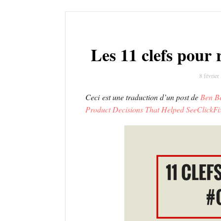
Les 11 clefs pour 
8 févrie
Ceci est une traduction d’un post de
Ben B
Product Decisions That Helped SeeClickFi