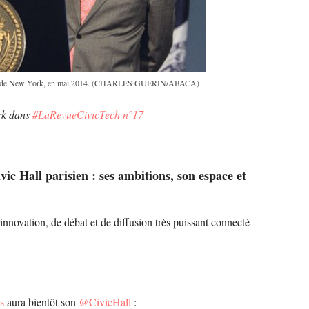
aire de New York, en mai 2014. (CHARLES GUERIN/ABACA)
ork dans
#LaRevueCivicTech n°17
c Hall parisien : ses ambitions, son espace et
’innovation, de débat et de diffusion très puissant connecté
s
aura bientôt son
@CivicHall
: