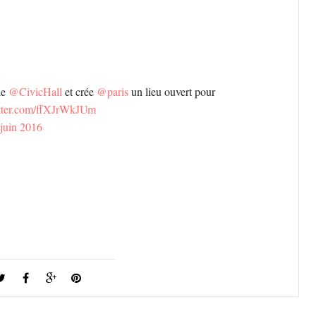
le
@CivicHall
et crée
@paris
un lieu ouvert pour
itter.com/ffXJrWkJUm
 juin 2016