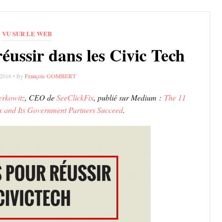
VU SUR LE WEB
réussir dans les Civic Tech
r 2016 • By
François GOMBERT
erkowitz
, CEO de
SeeClickFix
, publié sur Medium :
The 11
x and Its Government Partners Succeed
.