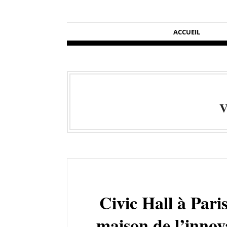
ACCUEIL
V
Civic Hall à Pari
maison de l’innov