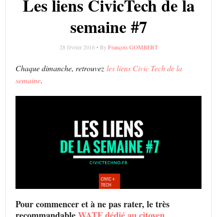
Les liens CivicTech de la
semaine #7
28 février 2016 • By
François GOMBERT
Chaque dimanche, retrouvez
les liens Civic Tech de la
semaine
.
Pour commencer et à ne pas rater, le très
recommandable
WATF dédié au citoyen