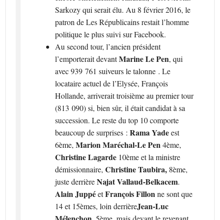
Sarkozy qui serait élu. Au 8 février 2016, le
patron de Les Républicains restait l’homme
politique le plus suivi sur Facebook.
Au second tour, l’ancien président
Marine Le Pen
l’emporterait devant
, qui
avec 939 761 suiveurs le talonne
. Le
locataire actuel de l’Elysée, François
Hollande, arriverait troisième au premier tour
(813 090) si, bien sûr, il était candidat à sa
succession. Le reste du top 10 comporte
Rama Yade
beaucoup de surprises :
est
Marion Maréchal-Le Pen
6ème,
4ème,
Christine Lagarde
10ème et la ministre
Christine Taubira,
démissionnaire,
8ème,
Najat Vallaud-Belkacem
juste derrière
.
Alain Juppé
François Fillon
et
ne sont que
Jean-Luc
14 et 15èmes, loin derrière
Mélenchon
, 5ème, mais devant le revenant,