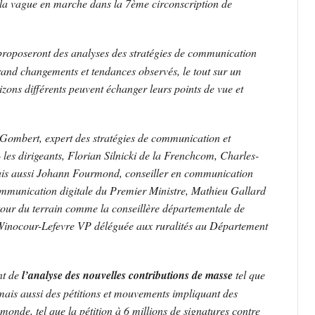
re la vague en marche dans la 7ème circonscription de
proposeront des analyses des stratégies de communication
rand changements et tendances observés, le tout sur un
izons différents peuvent échanger leurs points de vue et
 Gombert, expert des stratégies de communication et
 – les dirigeants, Florian Silnicki de la Frenchcom, Charles-
is aussi Johann Fourmond, conseiller en communication
ommunication digitale du Premier Ministre, Mathieu Gallard
etour du terrain comme la conseillère départementale de
inocour-Lefevre VP déléguée aux ruralités au Département
nt de
l’analyse des nouvelles contributions de masse
tel que
mais aussi des pétitions et mouvements impliquant des
monde, tel que la pétition à 6 millions de signatures contre