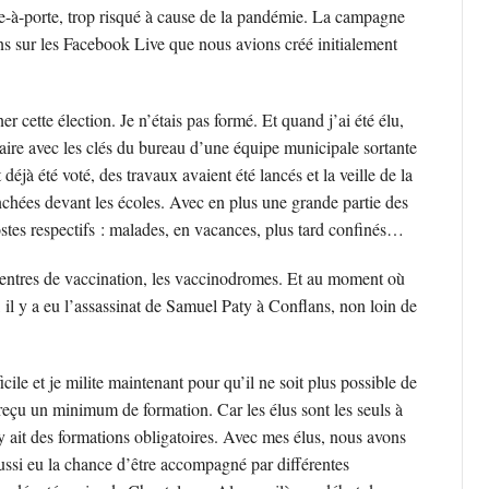
e-à-porte, trop risqué à cause de la pandémie. La campagne
ons sur les Facebook Live que nous avions créé initialement
r cette élection. Je n’étais pas formé. Et quand j’ai été élu,
aire avec les clés du bureau d’une équipe municipale sortante
déjà été voté, des travaux avaient été lancés et la veille de la
nchées devant les écoles. Avec en plus une grande partie des
postes respectifs : malades, en vacances, plus tard confinés…
s centres de vaccination, les vaccinodromes. Et au moment où
il y a eu l’assassinat de Samuel Paty à Conflans, non loin de
ile et je milite maintenant pour qu’il ne soit plus possible de
t reçu un minimum de formation. Car les élus sont les seuls à
 y ait des formations obligatoires. Avec mes élus, nous avons
 aussi eu la chance d’être accompagné par différentes