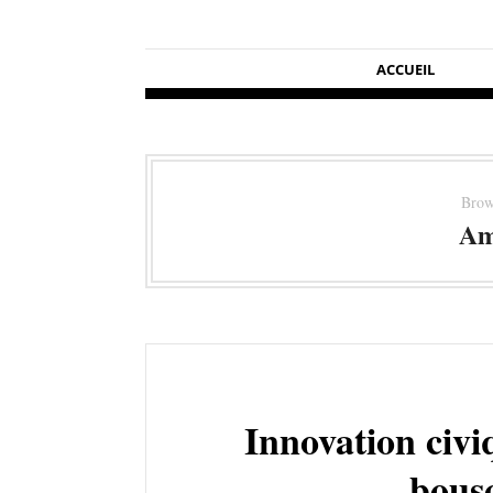
ACCUEIL
Brow
Am
Innovation civi
bousc