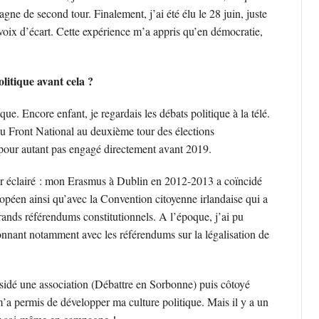
ne de second tour. Finalement, j’ai été élu le 28 juin, juste
oix d’écart. Cette expérience m’a appris qu’en démocratie,
olitique avant cela ?
tique. Encore enfant, je regardais les débats politique à la télé.
 du Front National au deuxième tour des élections
 pour autant pas engagé directement avant 2019.
eur éclairé : mon Erasmus à Dublin en 2012-2013 a coïncidé
ropéen ainsi qu’avec la Convention citoyenne irlandaise qui a
rands référendums constitutionnels. A l’époque, j’ai pu
onnant notamment avec les référendums sur la légalisation de
résidé une association (Débattre en Sorbonne) puis côtoyé
a permis de développer ma culture politique. Mais il y a un