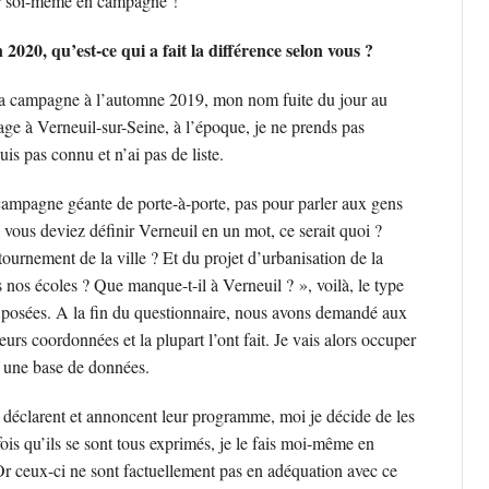
er soi-même en campagne !
20, qu’est-ce qui a fait la différence selon vous ?
 la campagne à l’automne 2019, mon nom fuite du jour au
ge à Verneuil-sur-Seine, à l’époque, je ne prends pas
uis pas connu et n’ai pas de liste.
 campagne géante de porte-à-porte, pas pour parler aux gens
vous deviez définir Verneuil en un mot, ce serait quoi ?
ournement de la ville ? Et du projet d’urbanisation de la
os écoles ? Que manque-t-il à Verneuil ? », voilà, le type
 posées. A la fin du questionnaire, nous avons demandé aux
eurs coordonnées et la plupart l’ont fait. Je vais alors occuper
r une base de données.
e déclarent et annoncent leur programme, moi je décide de les
e fois qu’ils se sont tous exprimés, je le fais moi-même en
Or ceux-ci ne sont factuellement pas en adéquation avec ce