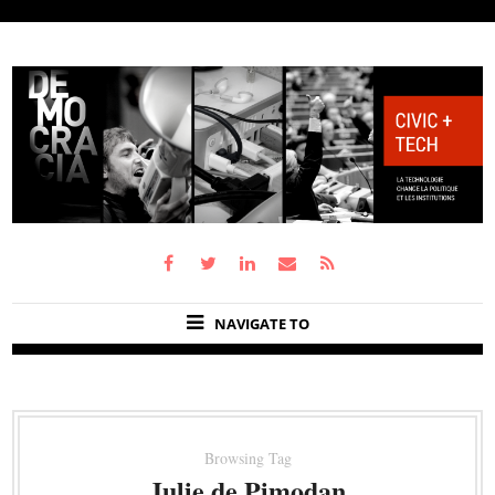
NAVIGATE TO
Browsing Tag
Julie de Pimodan