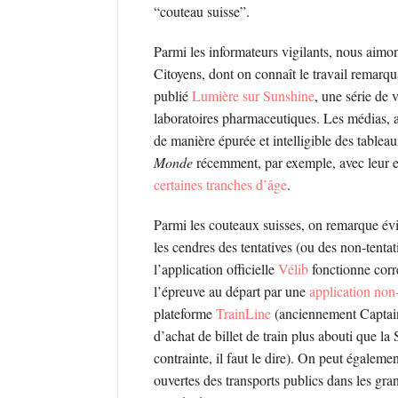
“couteau suisse”.
Parmi les informateurs vigilants, nous aimo
Citoyens, dont on connaît le travail remarq
publié
Lumière sur Sunshine
, une série de 
laboratoires pharmaceutiques. Les médias, a
de manière épurée et intelligible des tableaux
Monde
récemment, par exemple, avec leur 
certaines tranches d’âge
.
Parmi les couteaux suisses, on remarque évi
les cendres des tentatives (ou des non-tentat
l’application officielle
Vélib
fonctionne corre
l’épreuve au départ par une
application non-
plateforme
TrainLine
(anciennement Captain
d’achat de billet de train plus abouti que l
contrainte, il faut le dire). On peut égalem
ouvertes des transports publics dans les gra