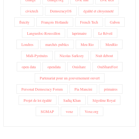
civictech
DemocracyOS
égalité et citoyenneté
fluicity
François Hollande
French Tech
Gabon
Languedoc-Roussillon
laprimaire
Le Réveil
Londres
marchés publics
Meu Rio
MeuRio
Midi-Pyrénées
Nicolas Sarkozy
Nuit debout
open data
opendata
Ouishare
OuiShareFest
Partenariat pour un gouvernement ouvert
Personal Democracy Forum
Pia Mancini
primaires
Projet de loi égalité
Sadiq Khan
Ségolène Royal
SGMAP
voxe
Voxe.org