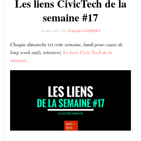
Les liens CivicTech de la
semaine #17
16 mai 2016 • By
François GOMBERT
Chaque dimanche (et cette semaine, lundi pour cause de
long week end), retrouvez
les liens Civic Tech de la
semaine
.