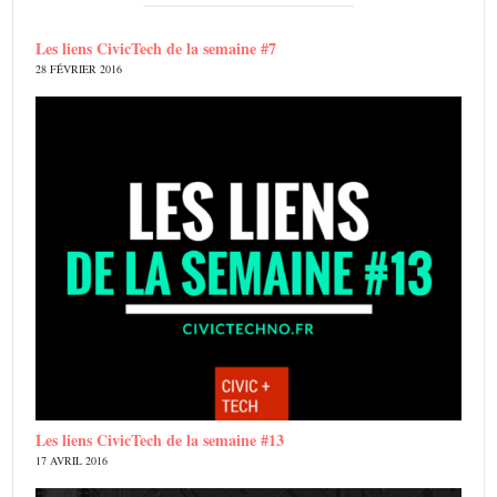
Les liens CivicTech de la semaine #7
28 FÉVRIER 2016
Les liens CivicTech de la semaine #13
17 AVRIL 2016