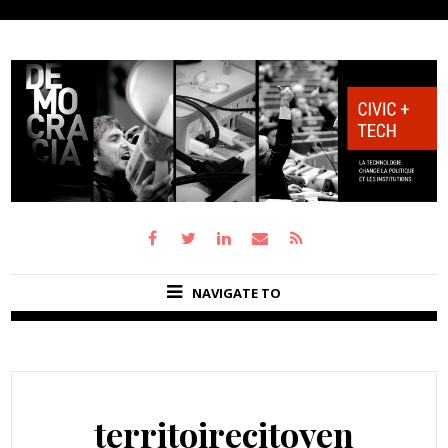
NAVIGATE TO
territoirecitoyen