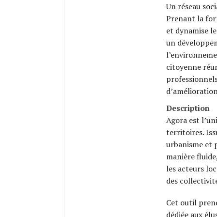
Un réseau soci
Prenant la for
et dynamise le
un développem
l’environnemen
citoyenne réuni
professionnel
d’amélioration
Description
Agora est l’un
territoires. Is
urbanisme et p
manière fluide,
les acteurs l
des collectivit
Cet outil pren
dédiée aux élu