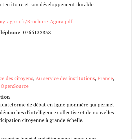
du territoire et son développement durable.
my-agora.fr/Brochure_Agora.pdf
éléphone
0766132838
ce des citoyens
,
Au service des institutions
,
France
,
,
OpenSource
tion
 plateforme de débat en ligne pionnière qui permet
démarches d'intelligence collective et de nouvelles
icipation citoyenne à grande échelle.
 premier logiciel spécifiquement conçu par