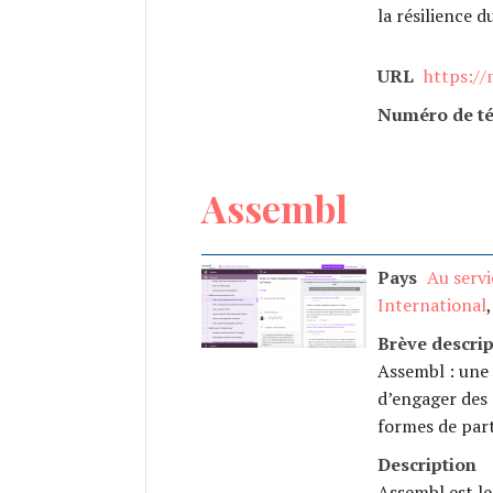
la résilience 
URL
https://
Numéro de t
Assembl
Pays
Au servi
International
Brève descrip
Assembl : une
d’engager des 
formes de part
Description
Assembl est le