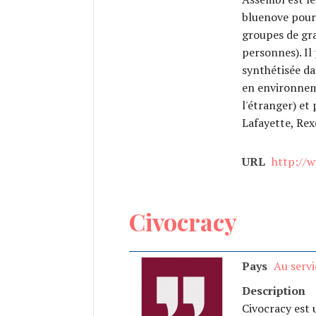
bluenove pour f
groupes de gra
personnes). Il
synthétisée da
en environneme
l'étranger) et
Lafayette, Rexe
URL
http://
Civocracy
Pays
Au servi
Description
Civocracy est 