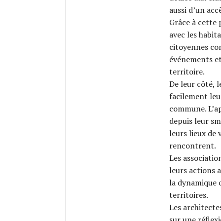
aussi d’un accè
Grâce à cette 
avec les habit
citoyennes com
événements et 
territoire.
De leur côté, 
facilement leu
commune. L’ap
depuis leur sm
leurs lieux de 
rencontrent.
Les associatio
leurs actions 
la dynamique c
territoires.
Les architecte
sur une réflex