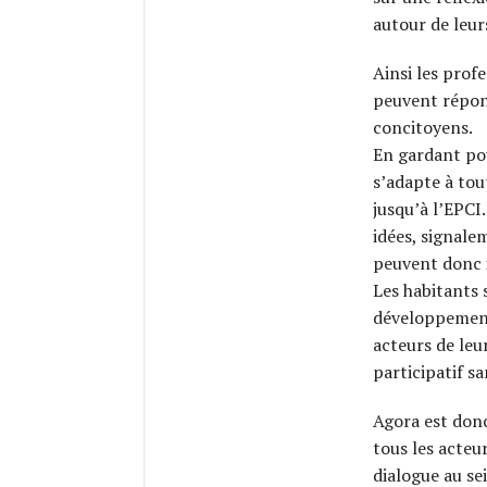
autour de leu
Ainsi les prof
peuvent répon
concitoyens.
En gardant pou
s’adapte à tou
jusqu’à l’EPCI
idées, signale
peuvent donc i
Les habitants 
développement
acteurs de leur
participatif sa
Agora est donc
tous les acteu
dialogue au se