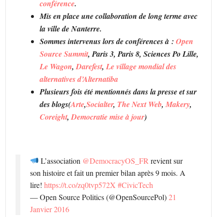
conférence
.
Mis en place une collaboration de long terme avec
la ville de Nanterre.
Sommes intervenus lors de conférences à :
Open
Source Summit
, Paris 3, Paris 8, Sciences Po Lille,
Le Wagon
,
Darefest
,
Le village mondial des
alternatives d’Alternatiba
Plusieurs fois été mentionnés dans la presse et sur
des blogs(
Arte
,
Socialter
,
The Next Web
,
Makery
,
Coreight
,
Democratie mise à jour
)
L’association
@DemocracyOS_FR
revient sur
son histoire et fait un premier bilan après 9 mois. A
lire!
https://t.co/zq0tvp572X
#CivicTech
— Open Source Politics (@OpenSourcePol)
21
Janvier 2016