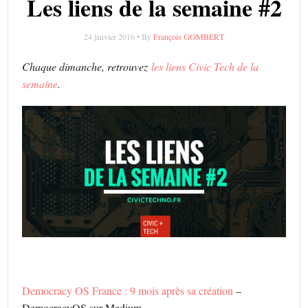
Les liens de la semaine #2
24 janvier 2016 • By
François GOMBERT
Chaque dimanche, retrouvez
les liens Civic Tech de la
semaine
.
Democracy OS France : 9 mois après sa création
–
DemocracyOS sur Medium