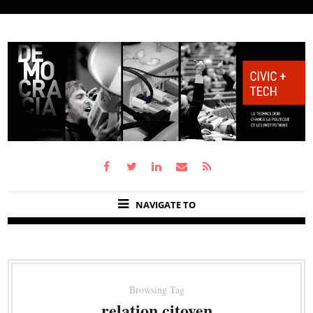
NAVIGATE TO
Browsing Tag
relation citoyen