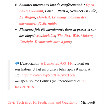
Sommes intervenus lors de conférences à :
Open
Source Summit
, Paris 3, Paris 8, Sciences Po Lille,
Le Wagon
,
Darefest
,
Le village mondial des
alternatives d’Alternatiba
Plusieurs fois été mentionnés dans la presse et sur
des blogs(
Arte
,
Socialter
,
The Next Web
,
Makery
,
Coreight
,
Democratie mise à jour
)
L’association
@DemocracyOS_FR
revient sur
son histoire et fait un premier bilan après 9 mois. A
lire!
https://t.co/zq0tvp572X
#CivicTech
— Open Source Politics (@OpenSourcePol)
21
Janvier 2016
Civic Tech in 2016: Predictions and Questions
– Microsoft