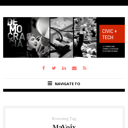
NAVIGATE TO
Browsing Tag
MaVoix