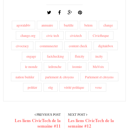
agoralabtv
annuaire
baztille
belem
change
change.org
civic tech
civictech
Civictheque
civocracy
communecter
content check
digitalebox
engage
factchecking
fluicity
incity
le monde
ledrenche
loomio
MaVoix
nation builder
parlement & citoyens
Parlement et citoyens
politizr
stig
vérité politique
voxe
PREVIOUS POST
NEXT POST
Les liens CivicTech de la
Les liens CivicTech de la
semaine #11
semaine #12