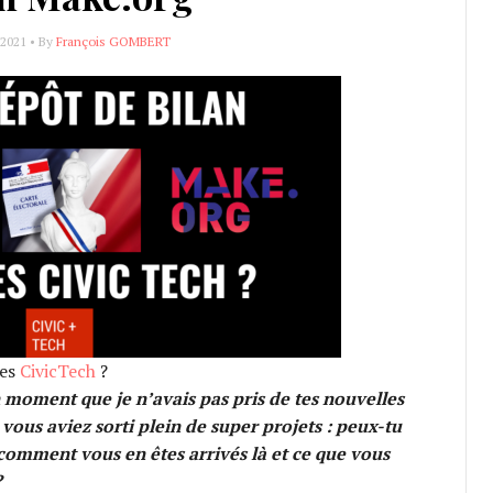
 2021 • By
François GOMBERT
les
CivicTech
?
n moment que je n’avais pas pris de tes nouvelles
e vous aviez sorti plein de super projets : peux-tu
 comment vous en êtes arrivés là et ce que vous
?