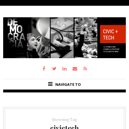
NAVIGATE TO
Browsing Tag
civictech