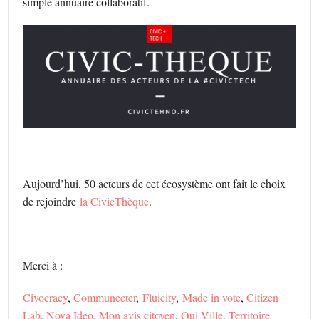
simple annuaire collaboratif.
Aujourd’hui, 50 acteurs de cet écosystème ont fait le choix
de rejoindre
la CivicThèque
.
Merci à :
Civocracy
,
Communecter
,
Fluicity
,
Made in vote
,
Citizen
Lab
,
Nova Ideo
,
Mon avis citoyen
,
Oui Ville
,
Territoire