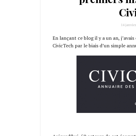
Civ
14 janvie
En lançant ce blog il y a un an, j’avai
CivicTech par le biais d’un simple annu