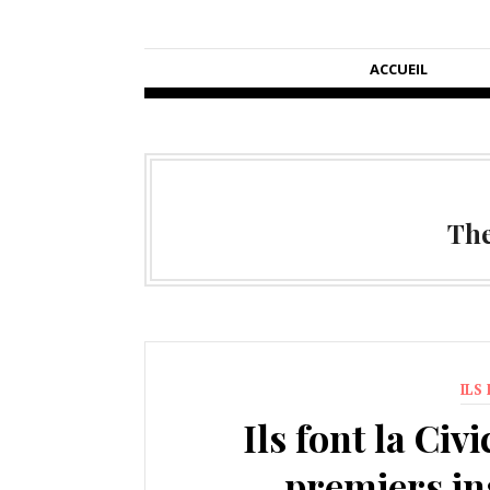
ACCUEIL
Th
ILS
Ils font la Civ
premiers ins