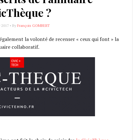
icThèque ?
r 2017 • By
François GOMBERT
s également la volonté de recenser « ceux qui font » la
aire collaboratif.