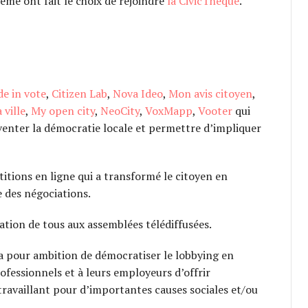
ème ont fait le choix de rejoindre
la CivicThèque
.
e in vote
,
Citizen Lab
,
Nova Ideo
,
Mon avis citoyen
,
ville
,
My open city
,
NeoCity
,
VoxMapp
,
Vooter
qui
enter la démocratie locale et permettre d’impliquer
itions en ligne qui a transformé le citoyen en
le des négociations.
ation de tous aux assemblées télédiffusées.
a pour ambition de démocratiser le lobbying en
fessionnels et à leurs employeurs d’offrir
ravaillant pour d’importantes causes sociales et/ou