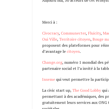
Aujourd’hui, 50 acteurs de cet écosyst
Merci à :
Civocracy
,
Communecter
,
Fluicity
,
Mad
Oui Ville
,
Territoire citoyen
,
Bouge ma 
proposent des plateformes pour réinv
d’avantage le
citoyen
.
Change.org
, numéro 1 mondial des pét
partenaire social et l’a invité à la tab
Inseme
qui veut permettre la particip
La civic start up,
The Good Lobby
qui 
permettant à des académiques, des pro
gratuitement leurs services aux ONG t
sociétales.